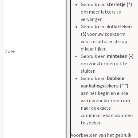
Gebruik een
sterretje (*)
om meer letters te
vervangen.
Gebruik een
dollarteken
($)
voor uw zoekterm
voor resultaten die op
elkaar lijken.
Gebruik een
minteken (-)
om zoektermen uit te
sluiten.
Gebruik een
Dubbele
aanhalingstekens (" ")
aan het begin en einde
van uw zoektermen om
naar de exacte
combinatie van woorden
te zoeken.
Voorbeelden van het gebruik