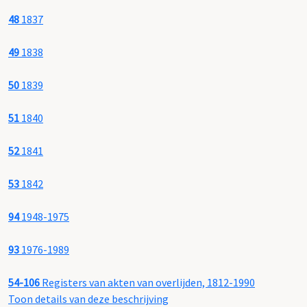
48
1837
49
1838
50
1839
51
1840
52
1841
53
1842
94
1948-1975
93
1976-1989
54-106
Registers van akten van overlijden, 1812-1990
Toon details van deze beschrijving