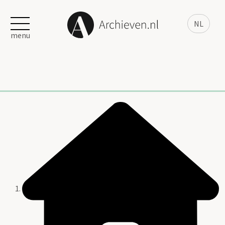
NL
menu