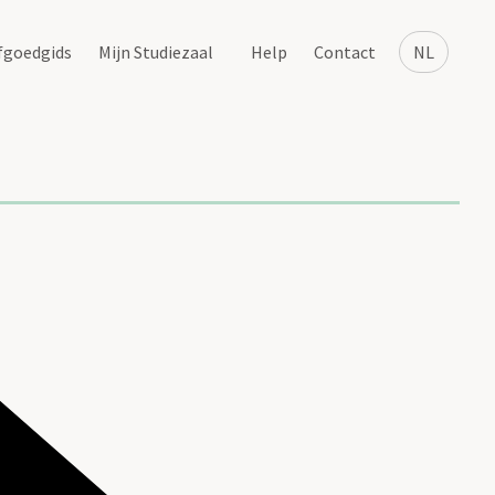
fgoedgids
Mijn Studiezaal
Help
Contact
NL