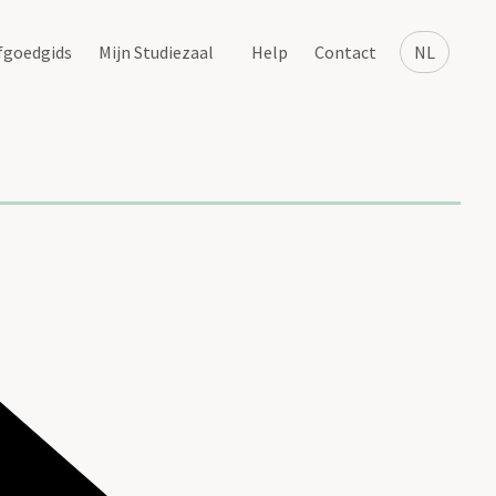
fgoedgids
Mijn Studiezaal
Help
Contact
NL