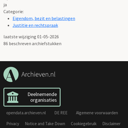
ja
Categorie:
Eigendom, bezit en belastingen
Justitie en rechtspraak
laatste wijziging 01-05-2026
86 beschreven archiefstukken
Deelnemende
organisaties
opendata.archieven.nl
DE REE
Algemene voorwaarden
Privacy
Notice and Take Down
Cookiegebruik
Disclaimer