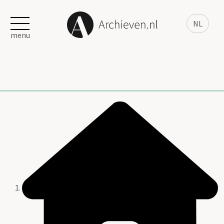
NL
menu