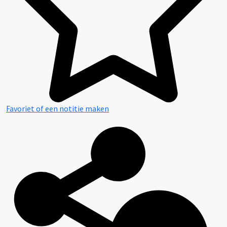
Favoriet of een notitie maken