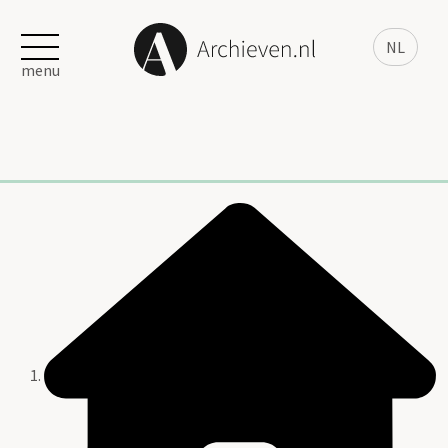
NL
menu