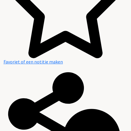
Favoriet of een notitie maken