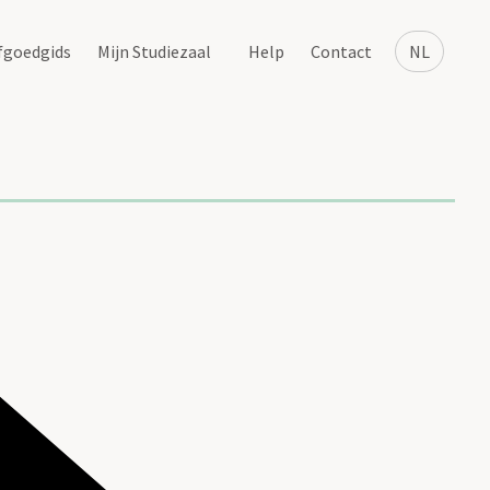
fgoedgids
Mijn Studiezaal
Help
Contact
NL