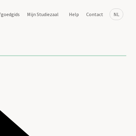
fgoedgids
Mijn Studiezaal
Help
Contact
NL