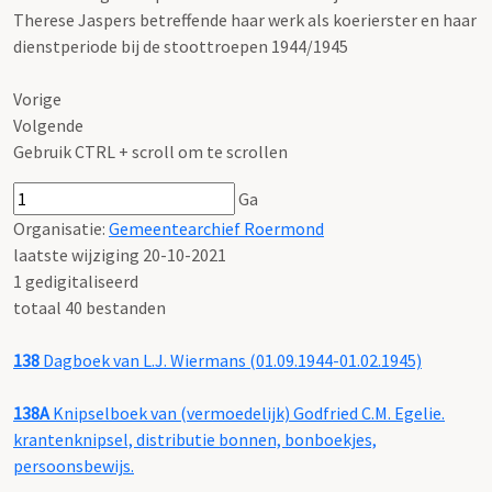
Therese Jaspers betreffende haar werk als koerierster en haar
dienstperiode bij de stoottroepen 1944/1945
Vorige
Volgende
Gebruik CTRL + scroll om te scrollen
Ga
Organisatie:
Gemeentearchief Roermond
laatste wijziging 20-10-2021
1 gedigitaliseerd
totaal 40 bestanden
138
Dagboek van L.J. Wiermans (01.09.1944-01.02.1945)
138A
Knipselboek van (vermoedelijk) Godfried C.M. Egelie.
krantenknipsel, distributie bonnen, bonboekjes,
persoonsbewijs.