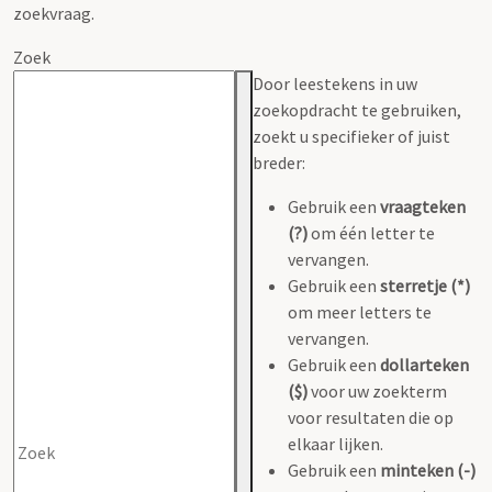
zoekvraag.
Zoek
Door leestekens in uw
zoekopdracht te gebruiken,
zoekt u specifieker of juist
breder:
Gebruik een
vraagteken
(?)
om één letter te
vervangen.
Gebruik een
sterretje (*)
om meer letters te
vervangen.
Gebruik een
dollarteken
($)
voor uw zoekterm
voor resultaten die op
elkaar lijken.
Gebruik een
minteken (-)