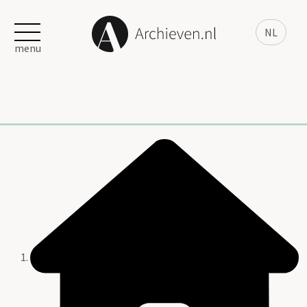
NL
menu