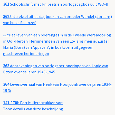
361
Schoolschrift met knipsels en oorlogsdagboek uit WO-II
362
Uittreksel uit de dagboeken van broeder Wendel (Jordans)
van huize St. Jozef
--
"Het leven van een boerengezin in de Tweede Wereldoorlog
in Ool-Herten: Herinneringen van een 15-jarig meisje, Zuster
Maria (Dora) van Appeven", in boekvorm uitgegeven
geschreven herinneringen
363
Aantekeningen van oorlogsherinneringen van Jopie van
Etten over de jaren 1943-1945
364
Levensverhaal van Henk van Hooijdonk over de jaren 1934-
1945
141-170h
Particuliere stukken van:
Toon details van deze beschrijving