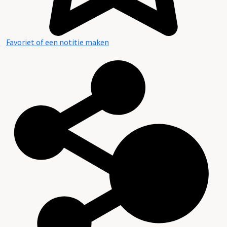
Favoriet of een notitie maken