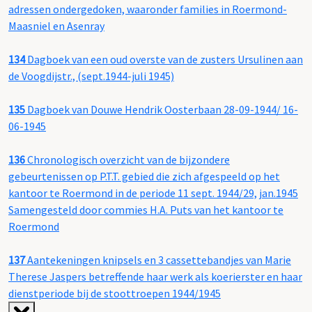
adressen ondergedoken, waaronder families in Roermond-
Maasniel en Asenray
134
Dagboek van een oud overste van de zusters Ursulinen aan
de Voogdijstr., (sept.1944-juli 1945)
135
Dagboek van Douwe Hendrik Oosterbaan 28-09-1944/ 16-
06-1945
136
Chronologisch overzicht van de bijzondere
gebeurtenissen op P.T.T. gebied die zich afgespeeld op het
kantoor te Roermond in de periode 11 sept. 1944/29, jan.1945
Samengesteld door commies H.A. Puts van het kantoor te
Roermond
137
Aantekeningen knipsels en 3 cassettebandjes van Marie
Therese Jaspers betreffende haar werk als koerierster en haar
dienstperiode bij de stoottroepen 1944/1945