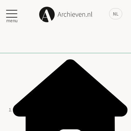
NL
menu