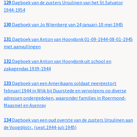
129
Dagboek van de zusters Ursulinen van het St.Salvator
1944-1954
130
Dagboek van Jo Wijenberg van 24 januari-10 mei 1945
131
Dagboek van Anton van Hooydonk 01-09-1944-08-01-1945
met aanvullingen
132
Dagboek van Anton van Hooydonk uit school en
zakagendas 1939-1944
133
Dagboek van een Amerikaans soldaat neergestort
februari 1944 in Wijk bij Duurstede en vervolgens op diverse
adressen ondergedoken, waaronder families in Roermond-
Maasniel en Asenray
134
Dagboek van een oud overste van de zusters Ursulinen aan
de Voogdijstr., (sept.1944-juli 1945)