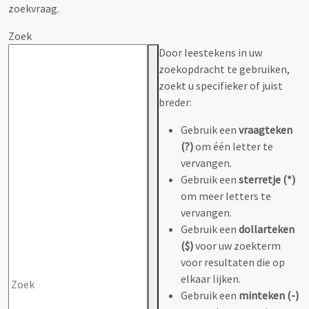
zoekvraag.
Zoek
Door leestekens in uw
zoekopdracht te gebruiken,
zoekt u specifieker of juist
breder:
Gebruik een
vraagteken
(?)
om één letter te
vervangen.
Gebruik een
sterretje (*)
om meer letters te
vervangen.
Gebruik een
dollarteken
($)
voor uw zoekterm
voor resultaten die op
elkaar lijken.
Gebruik een
minteken (-)