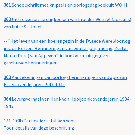
361
Schoolschrift met knipsels en oorlogsdagboek uit WO-II
362
Uittreksel uit de dagboeken van broeder Wendel (Jordans)
van huize St. Jozef
--
"Het leven van een boerengezin in de Tweede Wereldoorlog
in Ool-Herten: Herinneringen van een 15-jarig meisje, Zuster
Maria (Dora) van Appeven", in boekvorm uitgegeven
geschreven herinneringen
363
Aantekeningen van oorlogsherinneringen van Jopie van
Etten over de jaren 1943-1945
364
Levensverhaal van Henk van Hooijdonk over de jaren 1934-
1945
141-170h
Particuliere stukken van:
Toon details van deze beschrijving