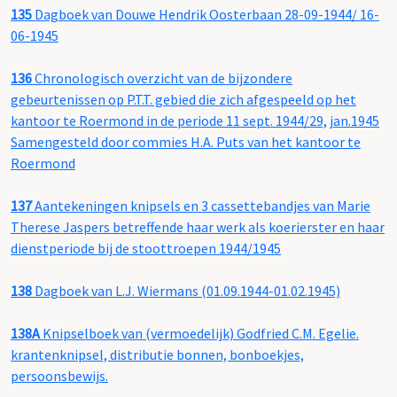
135
Dagboek van Douwe Hendrik Oosterbaan 28-09-1944/ 16-
06-1945
136
Chronologisch overzicht van de bijzondere
gebeurtenissen op P.T.T. gebied die zich afgespeeld op het
kantoor te Roermond in de periode 11 sept. 1944/29, jan.1945
Samengesteld door commies H.A. Puts van het kantoor te
Roermond
137
Aantekeningen knipsels en 3 cassettebandjes van Marie
Therese Jaspers betreffende haar werk als koerierster en haar
dienstperiode bij de stoottroepen 1944/1945
138
Dagboek van L.J. Wiermans (01.09.1944-01.02.1945)
138A
Knipselboek van (vermoedelijk) Godfried C.M. Egelie.
krantenknipsel, distributie bonnen, bonboekjes,
persoonsbewijs.