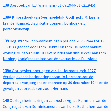
138
Dagboek van L.J. Wiermans (01.09.1944-01.02.1945)
138A
Knipselboek van (vermoedelijk) Godfried C.M. Egelie.
krantenknipsel, distributie bonnen, bonboekjes,
persoonsbewijs.
139
Registratie van waarnemingen periode 28-9-1944 tot 1-
11-1944 gedaan door fam. Dekker en fam. De Ronde vanuit
woning Munsterplein 10 Tevens brief van dhr Dekker aan fam.
Koning (kopie)met relaas van de evacuatie via Duitsland
139A
Oorlogsherinneringen van Jo Hermans, geb. 1927.
Verslag over de herinneringen van Jo Hermans aan de
deportatie van jongens en mannen op 30 december 1944 en de
gevolgen voor vader en zoon Hermans
140
Oorlogsherinneringen van zuster Agnes Remmers van de
Congregatie van Dominicanessen van huize Bethlehem aan de