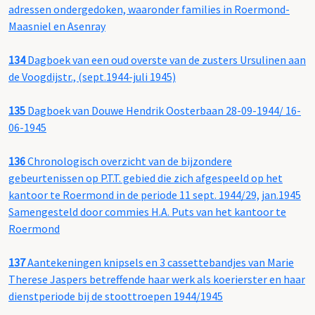
adressen ondergedoken, waaronder families in Roermond-
Maasniel en Asenray
134
Dagboek van een oud overste van de zusters Ursulinen aan
de Voogdijstr., (sept.1944-juli 1945)
135
Dagboek van Douwe Hendrik Oosterbaan 28-09-1944/ 16-
06-1945
136
Chronologisch overzicht van de bijzondere
gebeurtenissen op P.T.T. gebied die zich afgespeeld op het
kantoor te Roermond in de periode 11 sept. 1944/29, jan.1945
Samengesteld door commies H.A. Puts van het kantoor te
Roermond
137
Aantekeningen knipsels en 3 cassettebandjes van Marie
Therese Jaspers betreffende haar werk als koerierster en haar
dienstperiode bij de stoottroepen 1944/1945