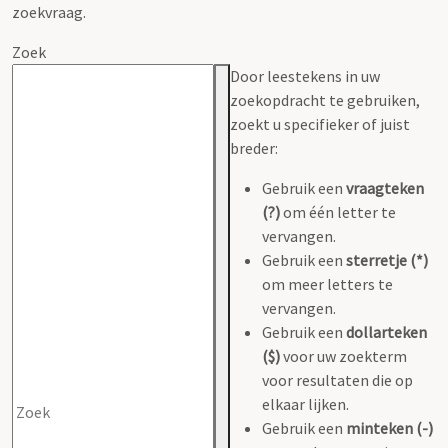
zoekvraag.
Zoek
Door leestekens in uw
zoekopdracht te gebruiken,
zoekt u specifieker of juist
breder:
Gebruik een
vraagteken
(?)
om één letter te
vervangen.
Gebruik een
sterretje (*)
om meer letters te
vervangen.
Gebruik een
dollarteken
($)
voor uw zoekterm
voor resultaten die op
elkaar lijken.
Gebruik een
minteken (-)