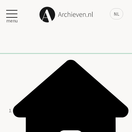
NL
menu