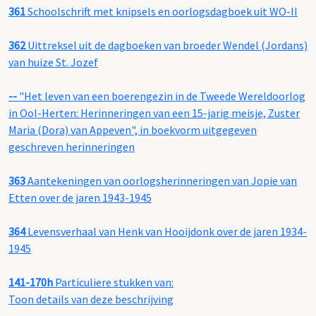
361
Schoolschrift met knipsels en oorlogsdagboek uit WO-II
362
Uittreksel uit de dagboeken van broeder Wendel (Jordans)
van huize St. Jozef
--
"Het leven van een boerengezin in de Tweede Wereldoorlog
in Ool-Herten: Herinneringen van een 15-jarig meisje, Zuster
Maria (Dora) van Appeven", in boekvorm uitgegeven
geschreven herinneringen
363
Aantekeningen van oorlogsherinneringen van Jopie van
Etten over de jaren 1943-1945
364
Levensverhaal van Henk van Hooijdonk over de jaren 1934-
1945
141-170h
Particuliere stukken van:
Toon details van deze beschrijving