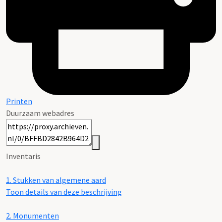
Printen
Duurzaam webadres
Inventaris
1.
Stukken van algemene aard
Toon details van deze beschrijving
2.
Monumenten