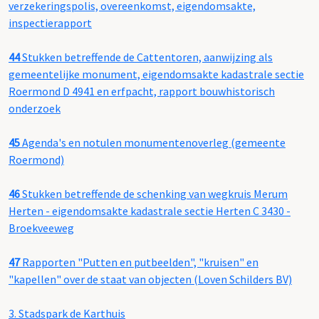
verzekeringspolis, overeenkomst, eigendomsakte,
inspectierapport
44
Stukken betreffende de Cattentoren, aanwijzing als
gemeentelijke monument, eigendomsakte kadastrale sectie
Roermond D 4941 en erfpacht, rapport bouwhistorisch
onderzoek
45
Agenda's en notulen monumentenoverleg (gemeente
Roermond)
46
Stukken betreffende de schenking van wegkruis Merum
Herten - eigendomsakte kadastrale sectie Herten C 3430 -
Broekveeweg
47
Rapporten "Putten en putbeelden", "kruisen" en
"kapellen" over de staat van objecten (Loven Schilders BV)
3.
Stadspark de Karthuis