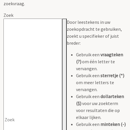
zoekvraag.
Zoek
Door leestekens in uw
zoekopdracht te gebruiken,
zoekt u specifieker of juist
breder:
Gebruik een
vraagteken
(?)
om één letter te
vervangen.
Gebruik een
sterretje (*)
om meer letters te
vervangen.
Gebruik een
dollarteken
($)
voor uw zoekterm
voor resultaten die op
elkaar lijken.
Gebruik een
minteken (-)