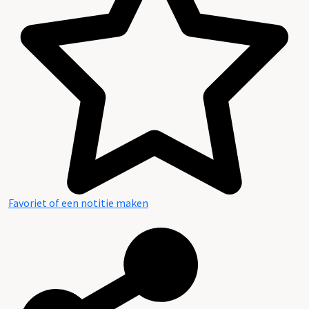
Favoriet of een notitie maken