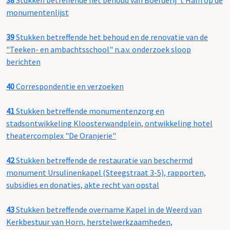
38
Stukken betreffende het behoud van Boerderij 't Ham op de
monumentenlijst
39
Stukken betreffende het behoud en de renovatie van de
"Teeken- en ambachtsschool" n.a.v. onderzoek sloop
berichten
40
Correspondentie en verzoeken
41
Stukken betreffende monumentenzorg en
stadsontwikkeling Kloosterwandplein, ontwikkeling hotel
theatercomplex "De Oranjerie"
42
Stukken betreffende de restauratie van beschermd
monument Ursulinenkapel (Steegstraat 3-5), rapporten,
subsidies en donaties, akte recht van opstal
43
Stukken betreffende overname Kapel in de Weerd van
Kerkbestuur van Horn, herstelwerkzaamheden,