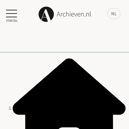
NL
menu