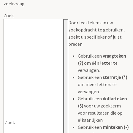
zoekvraag.
Zoek
Door leestekens in uw
zoekopdracht te gebruiken,
zoekt u specifieker of juist
breder:
Gebruik een
vraagteken
(?)
om één letter te
vervangen.
Gebruik een
sterretje (*)
om meer letters te
vervangen.
Gebruik een
dollarteken
($)
voor uw zoekterm
voor resultaten die op
elkaar lijken.
Gebruik een
minteken (-)