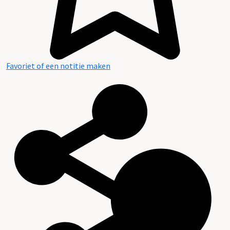
Favoriet of een notitie maken