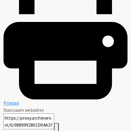
Printen
Duurzaam webadres