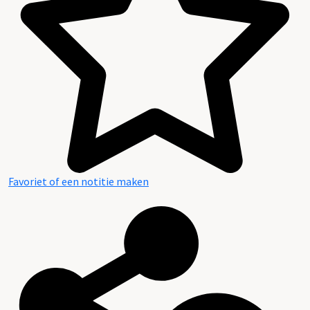
Favoriet of een notitie maken