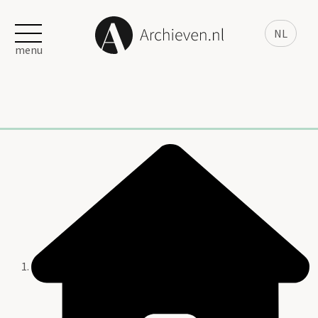
NL
menu