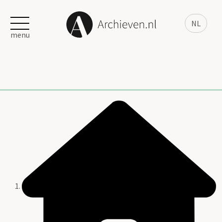
NL
menu