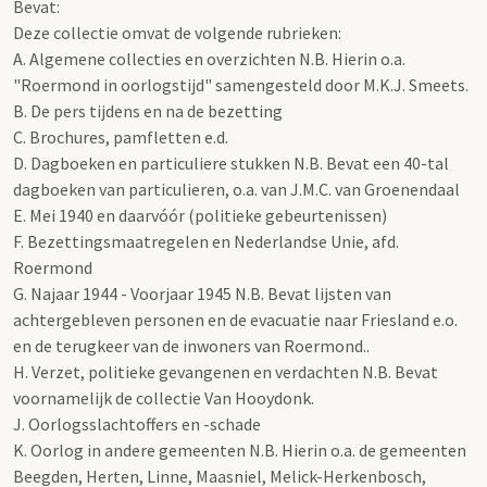
Bevat:
Deze collectie omvat de volgende rubrieken:
A. Algemene collecties en overzichten N.B. Hierin o.a.
"Roermond in oorlogstijd" samengesteld door M.K.J. Smeets.
B. De pers tijdens en na de bezetting
C. Brochures, pamfletten e.d.
D. Dagboeken en particuliere stukken N.B. Bevat een 40-tal
dagboeken van particulieren, o.a. van J.M.C. van Groenendaal
E. Mei 1940 en daarvóór (politieke gebeurtenissen)
F. Bezettingsmaatregelen en Nederlandse Unie, afd.
Roermond
G. Najaar 1944 - Voorjaar 1945 N.B. Bevat lijsten van
achtergebleven personen en de evacuatie naar Friesland e.o.
en de terugkeer van de inwoners van Roermond..
H. Verzet, politieke gevangenen en verdachten N.B. Bevat
voornamelijk de collectie Van Hooydonk.
J. Oorlogsslachtoffers en -schade
K. Oorlog in andere gemeenten N.B. Hierin o.a. de gemeenten
Beegden, Herten, Linne, Maasniel, Melick-Herkenbosch,