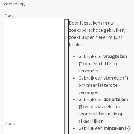
zoekvraag.
Zoek
Door leestekens in uw
zoekopdracht te gebruiken,
zoekt u specifieker of juist
breder:
Gebruik een
vraagteken
(?)
om één letter te
vervangen.
Gebruik een
sterretje (*)
om meer letters te
vervangen.
Gebruik een
dollarteken
($)
voor uw zoekterm
voor resultaten die op
elkaar lijken.
Gebruik een
minteken (-)