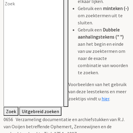
elkaar lijken.
Gebruik een
minteken (-)
om zoektermen uit te
sluiten.
Gebruik een
Dubbele
aanhalingstekens (" ")
aan het begin en einde
van uw zoektermen om
naar de exacte
combinatie van woorden
te zoeken.
Voorbeelden van het gebruik
van deze leestekens en meer
zoektips vindt u
hier
.
Zoek
Uitgebreid zoeken
0656 Verzameling documentatie en archiefstukken van R.J.
van Ooijen betreffende Ophemert, Zennewijnen en de