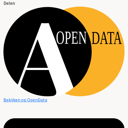
Delen
OPEN
DATA
Bekijken op OpenData