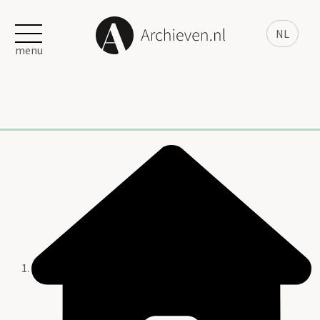
NL
menu