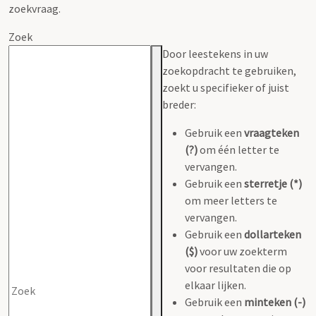
zoekvraag.
Zoek
Door leestekens in uw
zoekopdracht te gebruiken,
zoekt u specifieker of juist
breder:
Gebruik een
vraagteken
(?)
om één letter te
vervangen.
Gebruik een
sterretje (*)
om meer letters te
vervangen.
Gebruik een
dollarteken
($)
voor uw zoekterm
voor resultaten die op
elkaar lijken.
Gebruik een
minteken (-)