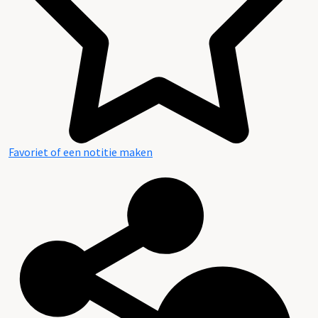
Favoriet of een notitie maken