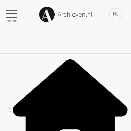
NL
menu