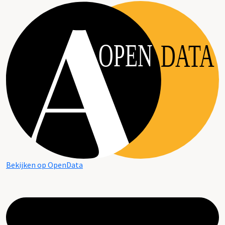
OPEN
DATA
Bekijken op OpenData