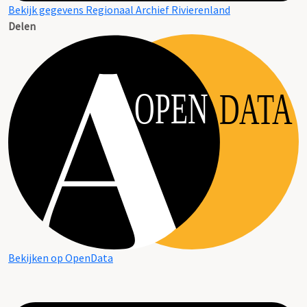
Bekijk gegevens Regionaal Archief Rivierenland
Delen
OPEN
DATA
Bekijken op OpenData