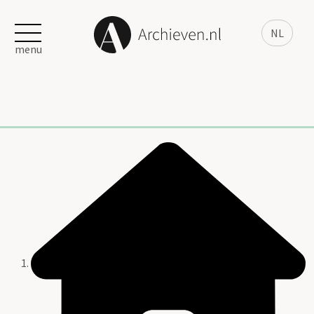
NL
menu