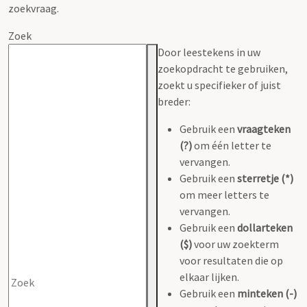
zoekvraag.
Zoek
Door leestekens in uw
zoekopdracht te gebruiken,
zoekt u specifieker of juist
breder:
Gebruik een
vraagteken
(?)
om één letter te
vervangen.
Gebruik een
sterretje (*)
om meer letters te
vervangen.
Gebruik een
dollarteken
($)
voor uw zoekterm
voor resultaten die op
elkaar lijken.
Gebruik een
minteken (-)