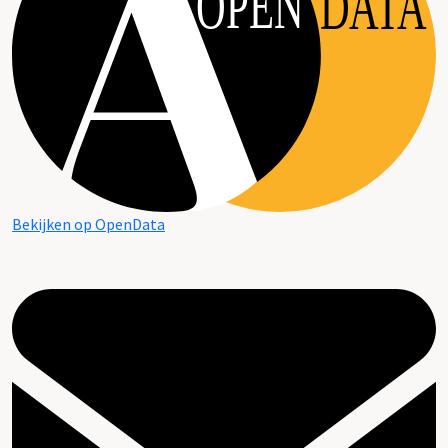
OPEN
DATA
Bekijken op OpenData