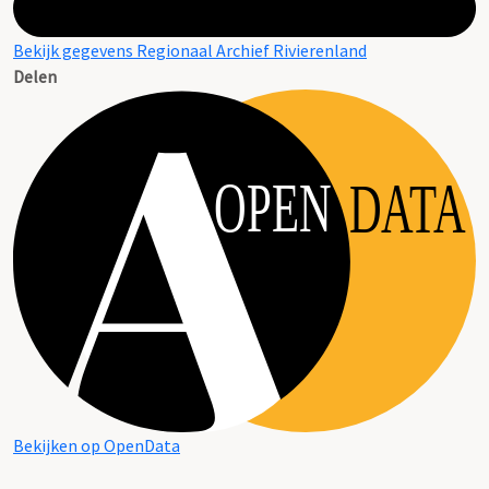
Bekijk gegevens Regionaal Archief Rivierenland
Delen
OPEN
DATA
Bekijken op OpenData