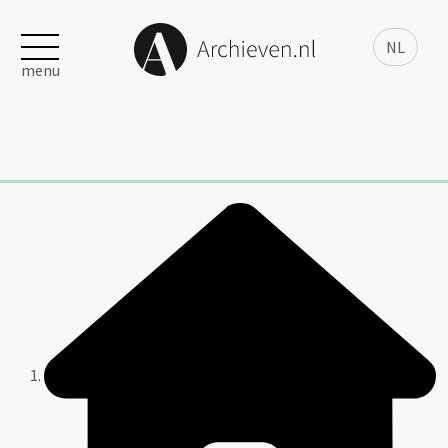
NL
menu