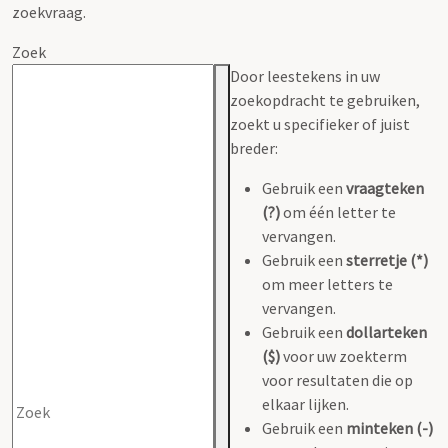
zoekvraag.
Zoek
Door leestekens in uw
zoekopdracht te gebruiken,
zoekt u specifieker of juist
breder:
Gebruik een
vraagteken
(?)
om één letter te
vervangen.
Gebruik een
sterretje (*)
om meer letters te
vervangen.
Gebruik een
dollarteken
($)
voor uw zoekterm
voor resultaten die op
elkaar lijken.
Gebruik een
minteken (-)