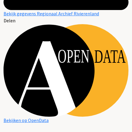
Bekijk gegevens Regionaal Archief Rivierenland
Delen
OPEN
DATA
Bekijken op OpenData