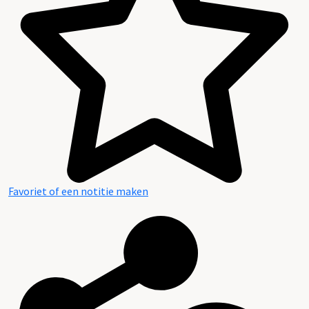
Favoriet of een notitie maken