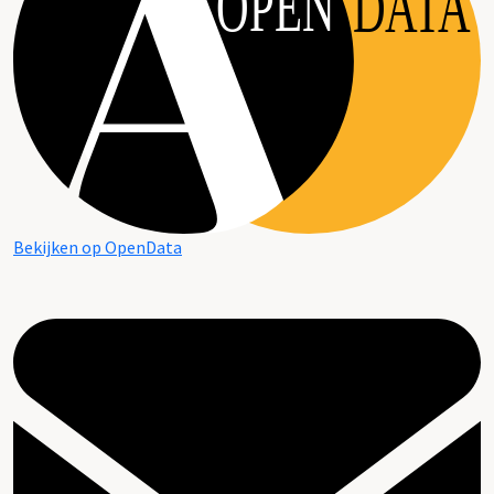
OPEN
DATA
Bekijken op OpenData