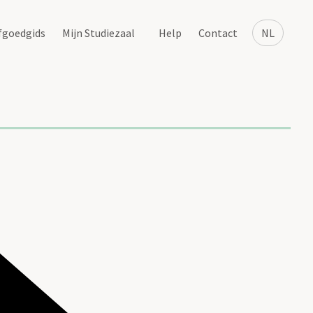
fgoedgids
Mijn Studiezaal
Help
Contact
NL