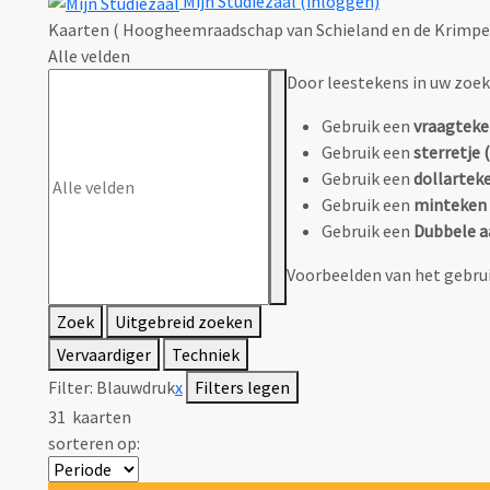
Mijn Studiezaal (inloggen)
Kaarten ( Hoogheemraadschap van Schieland en de Krimpe
Alle velden
Door leestekens in uw zoeko
Gebruik een
vraagteke
Gebruik een
sterretje (
Gebruik een
dollarteke
Gebruik een
minteken 
Gebruik een
Dubbele a
Voorbeelden van het gebrui
Zoek
Uitgebreid zoeken
Vervaardiger
Techniek
Filter:
Blauwdruk
x
Filters legen
31
kaarten
sorteren op: