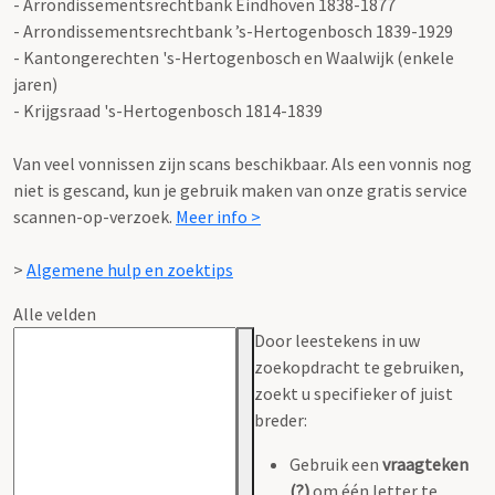
- Arrondissementsrechtbank Eindhoven 1838-1877
- Arrondissementsrechtbank ’s-Hertogenbosch 1839-1929
- Kantongerechten 's-Hertogenbosch en Waalwijk (enkele
jaren)
- Krijgsraad 's-Hertogenbosch 1814-1839
Van veel vonnissen zijn scans beschikbaar. Als een vonnis nog
niet is gescand, kun je gebruik maken van onze gratis service
scannen-op-verzoek.
Meer info >
>
Algemene hulp en zoektips
Alle velden
Door leestekens in uw
zoekopdracht te gebruiken,
zoekt u specifieker of juist
breder:
Gebruik een
vraagteken
(?)
om één letter te