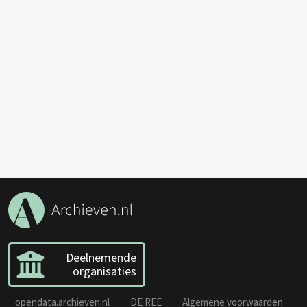
Deelnemende
organisaties
opendata.archieven.nl
DE REE
Algemene voorwaarden