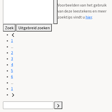
Voorbeelden van het gebruik
van deze leestekens en meer
zoektips vindt u
hier
.
Zoek
Uitgebreid zoeken
1
...
2
3
4
5
6
...
1