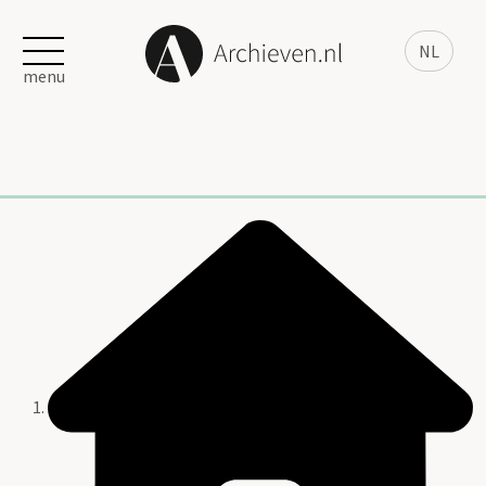
NL
menu