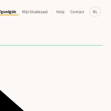
fgoedgids
Mijn Studiezaal
Help
Contact
NL