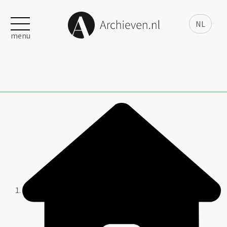
NL
menu