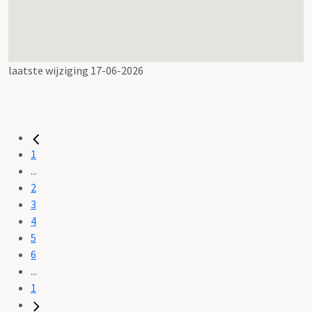
laatste wijziging 17-06-2026
1
...
2
3
4
5
6
...
1