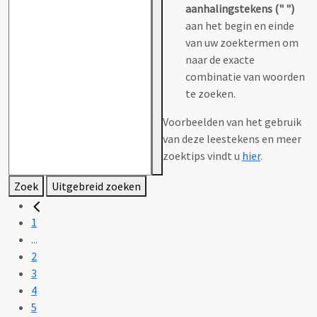
aanhalingstekens (" ")
aan het begin en einde
van uw zoektermen om
naar de exacte
combinatie van woorden
te zoeken.
Voorbeelden van het gebruik
van deze leestekens en meer
zoektips vindt u
hier
.
Zoek
Uitgebreid zoeken
1
...
2
3
4
5