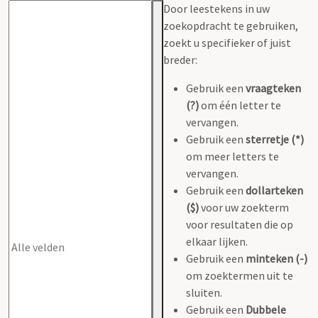
Door leestekens in uw
zoekopdracht te gebruiken,
zoekt u specifieker of juist
breder:
Gebruik een
vraagteken
(?)
om één letter te
vervangen.
Gebruik een
sterretje (*)
om meer letters te
vervangen.
Gebruik een
dollarteken
($)
voor uw zoekterm
voor resultaten die op
elkaar lijken.
Gebruik een
minteken (-)
om zoektermen uit te
sluiten.
Gebruik een
Dubbele