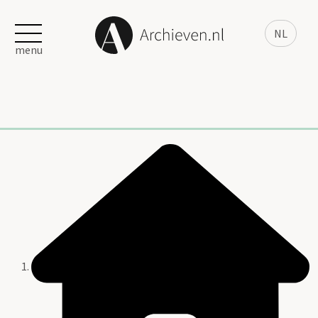
NL
menu