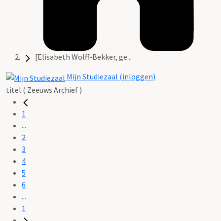
[Elisabeth Wolff-Bekker, ge...
Mijn Studiezaal (inloggen)
titel ( Zeeuws Archief )
1
...
2
3
4
5
6
...
1