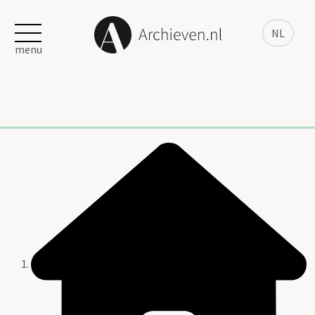
NL
menu