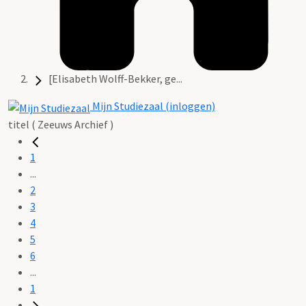
[Elisabeth Wolff-Bekker, ge...
Mijn Studiezaal (inloggen)
titel ( Zeeuws Archief )
1
...
2
3
4
5
6
...
1