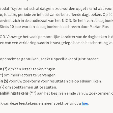
odat "systematisch al datgene zou worden opgetekend wat voor de
ur, locatie, periode en inhoud van de betreffende dagboeken. Op 
ndt zich in de studiezaal van het NIOD. De helft van de dagboekb
 Sinds 10 jaar worden de dagboeken beschreven door Marian Ros.
NIOD. Vanwege het vaak persoonlijke karakter van de dagboeken is d
n van een verklaring waarin is vastgelegd hoe de bescherming v
pdracht te gebruiken, zoekt u specifieker of juist breder:
n (?)
om één letter te vervangen.
*)
om meer letters te vervangen.
n ($)
voor uw zoekterm voor resultaten die op elkaar lijken.
(-)
om zoektermen uit te sluiten.
anhalingstekens (" ")
aan het begin en einde van uw zoektermen 
k van deze leestekens en meer zoektips vindt u
hier
.