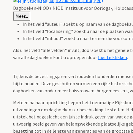
Mijn Studiezaal (inloggen)
Dagboeken-NIOD ( NIOD Instituut voor Oorlogs-, Holocaust
Meer...
In het veld "auteur" zoekt u op naam van de dagboeka
In het veld "localisering" zoekt u naar de plaatsen wa
In het veld "inhoud" zoekt u naar termen die voorkom
Als u het veld "alle velden" invult, doorzoekt u het gehele 
van alle dagboeken kunt u oproepen door
hier te klikken
.
Tijdens de bezettingsjaren vertrouwden honderden mensen 
bij te houden. Deze geschriften vormen een rijke historisc
dagboeken van onder meer huisvrouwen, burgemeesters, wink
Meteen na haar oprichting begon het toenmalige Rijksbur
uitzendingen om dagboeken ter beschikking te stellen. He
uitstek het nageslacht een juiste indruk geven van wat de
uitvoerig beeld geven van belangwekkende plaatselijke geb
bezetting tot in de lengte van generaties van de grootste b