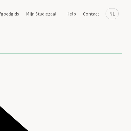
fgoedgids
Mijn Studiezaal
Help
Contact
NL