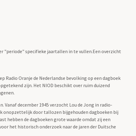
r "periode" specifieke jaartallen in te vullen.Een overzicht
iep Radio Oranje de Nederlandse bevolking op een dagboek
 opgetekend zijn. Het NIOD beschikt over ruim duizend
ngenen.
 Vanaf december 1945 verzocht Lou de Jong in radio-
k onopzettelijk door tallozen bijgehouden dagboeken bij
naast hebben de dagboeken grote waarde omdat zij een
oor het historisch onderzoek naar de jaren der Duitsche