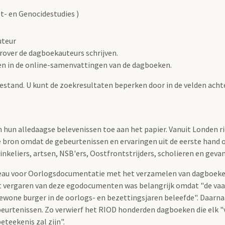
- en Genocidestudies )
uteur
arover de dagboekauteurs schrijven.
en in de online-samenvattingen van de dagboeken.
bestand. U kunt de zoekresultaten beperken door in de velden achte
hun alledaagse belevenissen toe aan het papier. Vanuit Londen r
he bron omdat de gebeurtenissen en ervaringen uit de eerste hand
eliers, artsen, NSB'ers, Oostfrontstrijders, scholieren en geva
eau voor Oorlogsdocumentatie met het verzamelen van dagboeken.
t vergaren van deze egodocumenten was belangrijk omdat "de vaa
 gewone burger in de oorlogs- en bezettingsjaren beleefde". Daar
eurtenissen. Zo verwierf het RIOD honderden dagboeken die elk "v
eteekenis zal zijn".