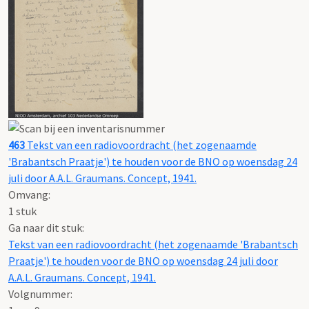
463
Tekst van een radiovoordracht (het zogenaamde
'Brabantsch Praatje') te houden voor de BNO op woensdag 24
juli door A.A.L. Graumans. Concept, 1941.
Omvang
:
1 stuk
Ga naar dit stuk:
Tekst van een radiovoordracht (het zogenaamde 'Brabantsch
Praatje') te houden voor de BNO op woensdag 24 juli door
A.A.L. Graumans. Concept, 1941.
Volgnummer: