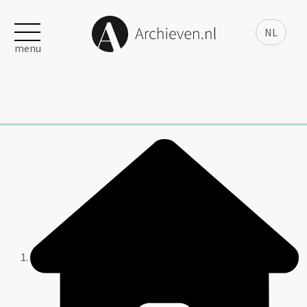
NL
menu