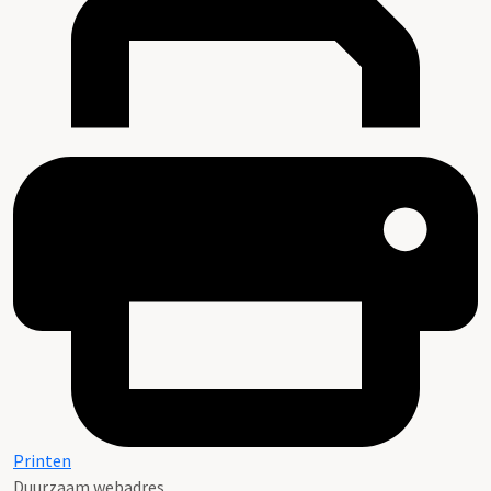
Printen
Duurzaam webadres