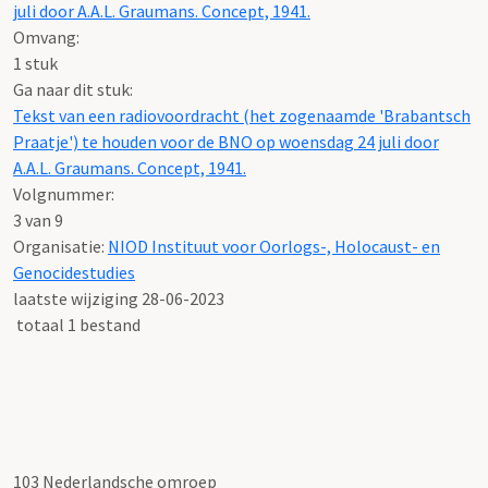
juli door A.A.L. Graumans. Concept, 1941.
Omvang
:
1 stuk
Ga naar dit stuk:
Tekst van een radiovoordracht (het zogenaamde 'Brabantsch
Praatje') te houden voor de BNO op woensdag 24 juli door
A.A.L. Graumans. Concept, 1941.
Volgnummer:
3 van 9
Organisatie:
NIOD Instituut voor Oorlogs-, Holocaust- en
Genocidestudies
laatste wijziging 28-06-2023
totaal 1 bestand
103 Nederlandsche omroep