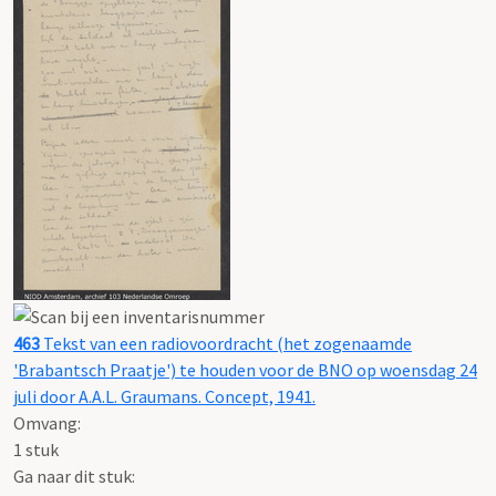
463
Tekst van een radiovoordracht (het zogenaamde
'Brabantsch Praatje') te houden voor de BNO op woensdag 24
juli door A.A.L. Graumans. Concept, 1941.
Omvang
:
1 stuk
Ga naar dit stuk: