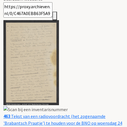
463
Tekst van een radiovoordracht (het zogenaamde
'Brabantsch Praatje') te houden voor de BNO op woensdag 24