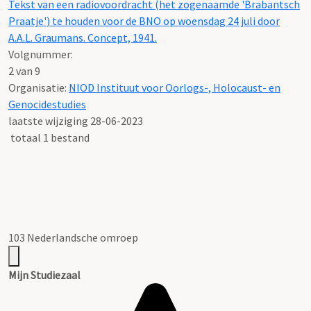
Tekst van een radiovoordracht (het zogenaamde 'Brabantsch
Praatje') te houden voor de BNO op woensdag 24 juli door
A.A.L. Graumans. Concept, 1941.
Volgnummer:
2 van 9
Organisatie:
NIOD Instituut voor Oorlogs-, Holocaust- en
Genocidestudies
laatste wijziging 28-06-2023
totaal 1 bestand
103 Nederlandsche omroep
Mijn Studiezaal