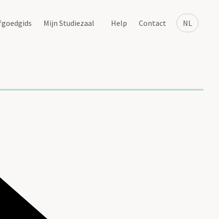
fgoedgids
Mijn Studiezaal
Help
Contact
NL