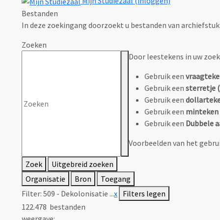
Mijn Studiezaal (inloggen)
Bestanden
In deze zoekingang doorzoekt u bestanden van archiefstuk
Zoeken
Door leestekens in uw zoeko
Gebruik een
vraagteke
Gebruik een
sterretje (
Gebruik een
dollarteke
Gebruik een
minteken 
Gebruik een
Dubbele a
Voorbeelden van het gebrui
Zoek
Uitgebreid zoeken
Organisatie
Bron
Toegang
Filter:
509 - Dekolonisatie ...
x
Filters legen
122.478
bestanden
weergave: