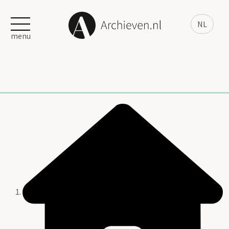
NL
menu