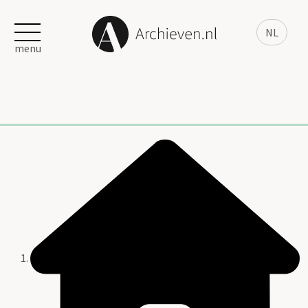
NL
menu