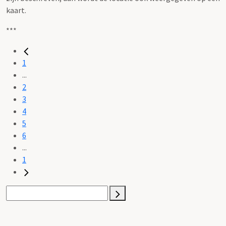
kaart.
***
1
...
2
3
4
5
6
...
1