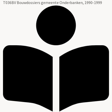
T036BV Bouwdossiers gemeente Onderbanken, 1990-1999