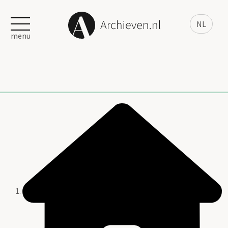
NL
menu