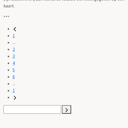
kaart.
***
1
...
2
3
4
5
6
...
1