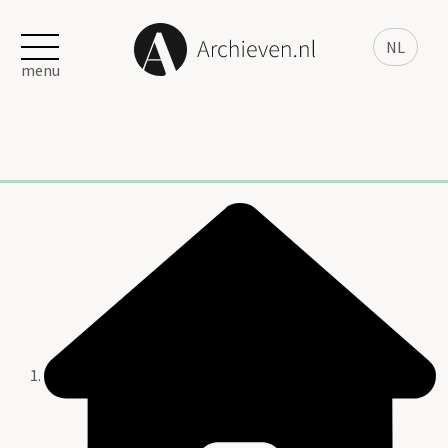
NL
menu