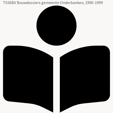
T036BV Bouwdossiers gemeente Onderbanken, 1990-1999