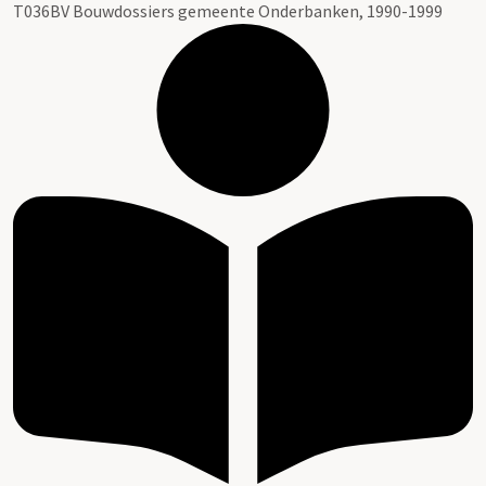
T036BV Bouwdossiers gemeente Onderbanken, 1990-1999