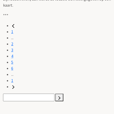
kaart.
***
1
...
2
3
4
5
6
...
1