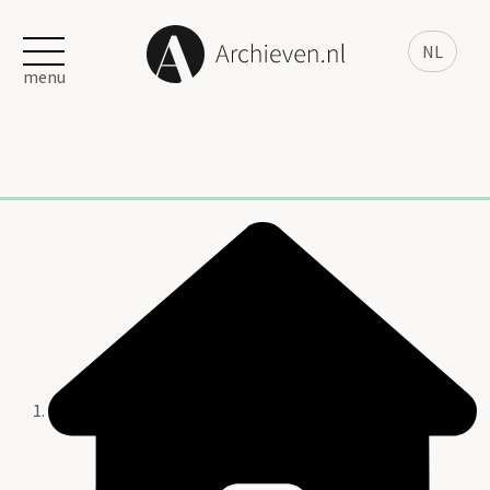
NL
menu