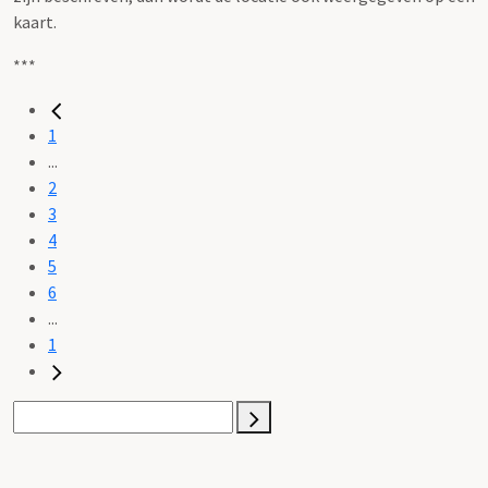
kaart.
***
1
...
2
3
4
5
6
...
1