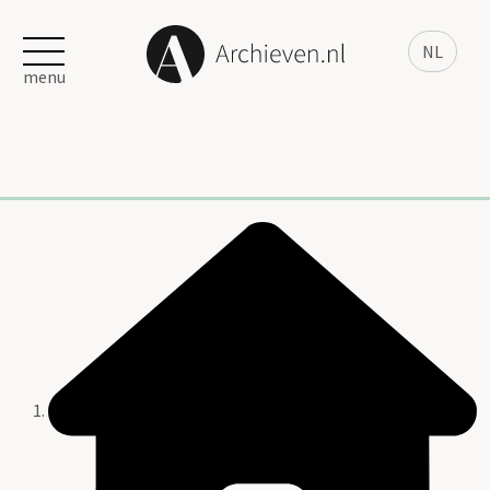
NL
menu