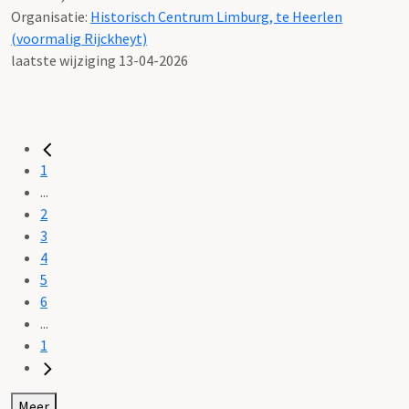
Organisatie:
Historisch Centrum Limburg, te Heerlen
(voormalig Rijckheyt)
laatste wijziging 13-04-2026
1
...
2
3
4
5
6
...
1
Meer