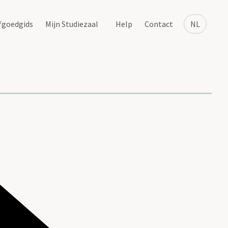
fgoedgids
Mijn Studiezaal
Help
Contact
NL