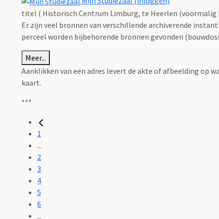
Mijn Studiezaal (inloggen)
titel ( Historisch Centrum Limburg, te Heerlen (voormalig R
Er zijn veel bronnen van verschillende archiverende instan
perceel worden bijbehorende bronnen gevonden (bouwdossie
Meer...
Aanklikken van een adres levert de akte of afbeelding op w
kaart.
***
1
...
2
3
4
5
6
...