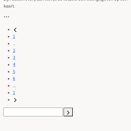
kaart.
***
1
...
2
3
4
5
6
...
1