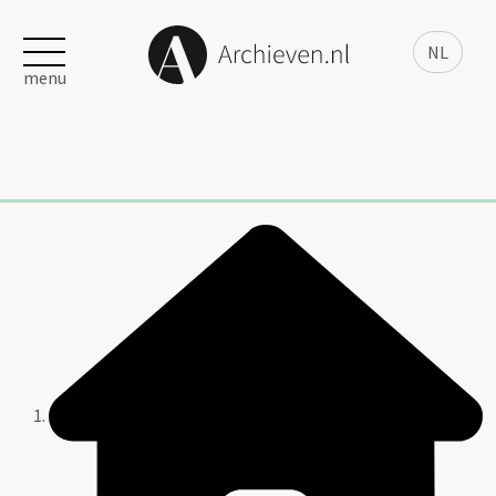
NL
menu