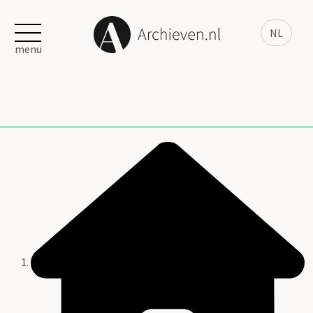
NL
menu