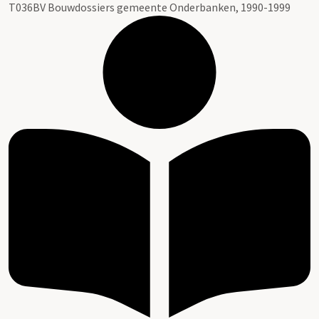
T036BV Bouwdossiers gemeente Onderbanken, 1990-1999