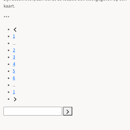
kaart.
***
1
...
2
3
4
5
6
...
1