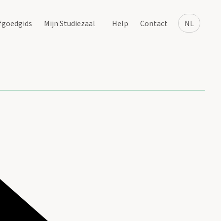
fgoedgids
Mijn Studiezaal
Help
Contact
NL