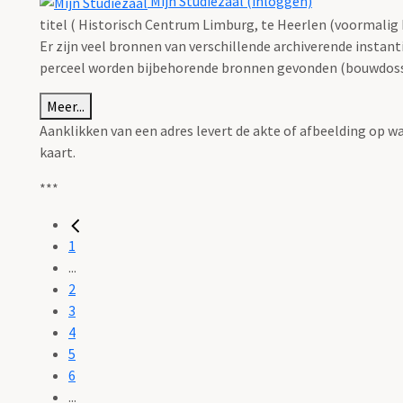
Mijn Studiezaal (inloggen)
titel ( Historisch Centrum Limburg, te Heerlen (voormalig R
Er zijn veel bronnen van verschillende archiverende instan
perceel worden bijbehorende bronnen gevonden (bouwdossie
Meer...
Aanklikken van een adres levert de akte of afbeelding op w
kaart.
***
1
...
2
3
4
5
6
...