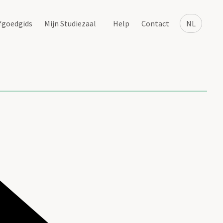
fgoedgids
Mijn Studiezaal
Help
Contact
NL