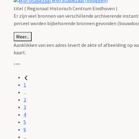
Mijn Studiezaal (inloggen)
titel ( Regionaal Historisch Centrum Eindhoven )
Er zijn veel bronnen van verschillende archiverende instan
perceel worden bijbehorende bronnen gevonden (bouwdossie
Meer...
Aanklikken van een adres levert de akte of afbeelding op w
kaart.
***
1
...
2
3
4
5
6
...