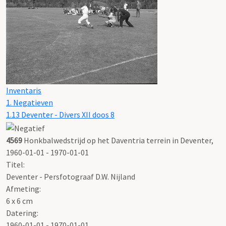
Inventaris
1. Negatieven
1.13 Deventer - Divers XII doos 8
4569
Honkbalwedstrijd op het Daventria terrein in Deventer,
1960-01-01 - 1970-01-01
Titel:
Deventer - Persfotograaf D.W. Nijland
Afmeting:
6 x 6 cm
Datering
:
1960-01-01 - 1970-01-01