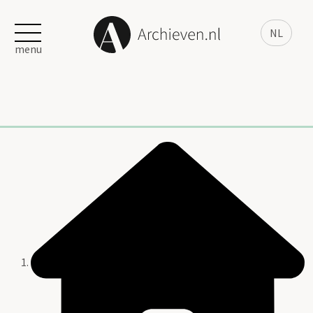
NL
menu