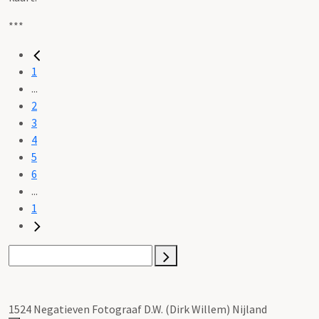
***
1
...
2
3
4
5
6
...
1
1524 Negatieven Fotograaf D.W. (Dirk Willem) Nijland