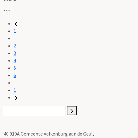
***
1
...
2
3
4
5
6
...
1
40.010A Gemeente Valkenburg aan de Geul,