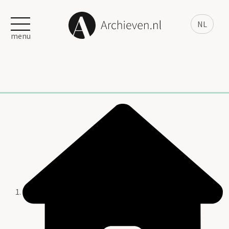
NL
menu