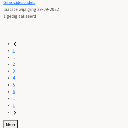
Genocidestudies
laatste wijziging 29-09-2022
1 gedigitaliseerd
1
...
2
3
4
5
6
...
1
Meer