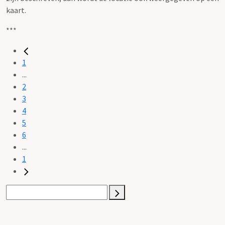
kaart.
***
1
...
2
3
4
5
6
...
1