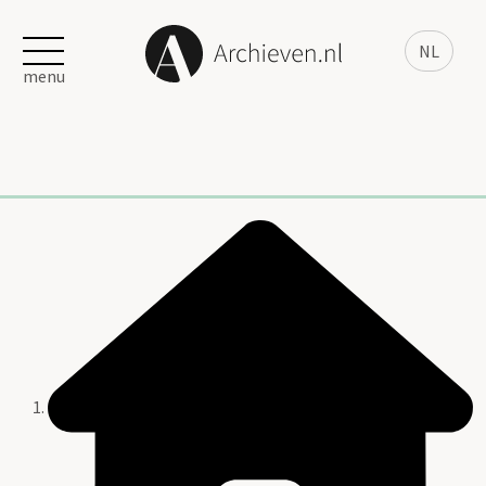
NL
menu