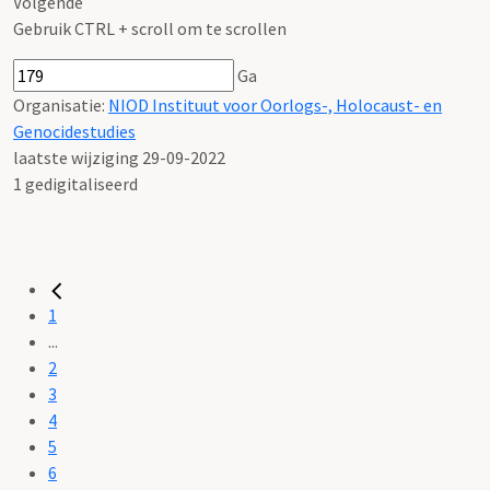
Volgende
Gebruik CTRL + scroll om te scrollen
Ga
Organisatie:
NIOD Instituut voor Oorlogs-, Holocaust- en
Genocidestudies
laatste wijziging 29-09-2022
1 gedigitaliseerd
1
...
2
3
4
5
6