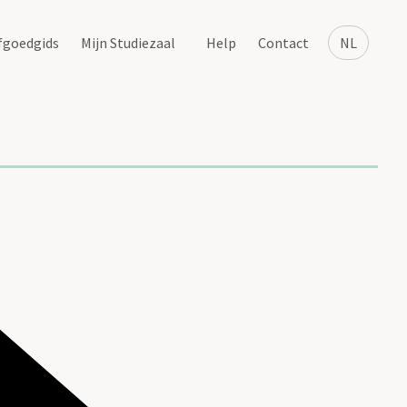
fgoedgids
Mijn Studiezaal
Help
Contact
NL