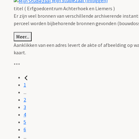
Mijn Studiezaal (inloggen)
titel ( Erfgoedcentrum Achterhoek en Liemers )
Er zijn veel bronnen van verschillende archiverende instan
perceel worden bijbehorende bronnen gevonden (bouwdossie
Meer...
Aanklikken van een adres levert de akte of afbeelding op w
kaart.
***
1
...
2
3
4
5
6
...