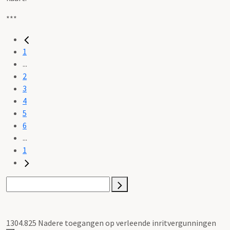
***
1
...
2
3
4
5
6
...
1
1304.825 Nadere toegangen op verleende inritvergunningen