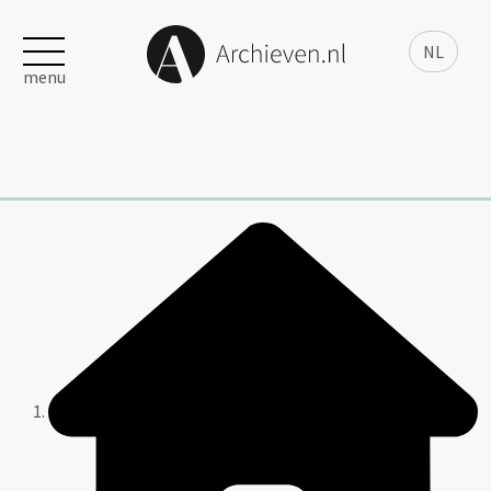
NL
menu