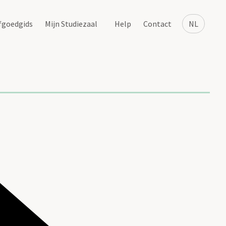
fgoedgids
Mijn Studiezaal
Help
Contact
NL