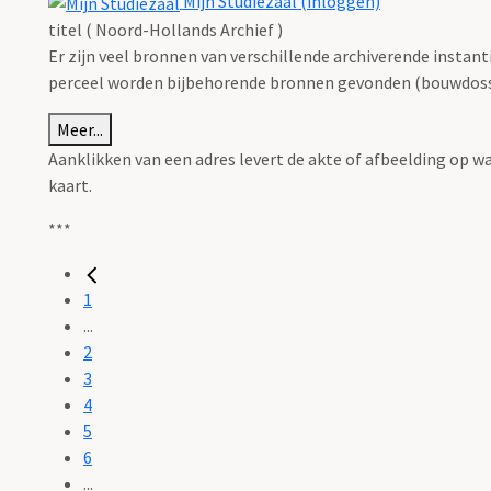
Mijn Studiezaal (inloggen)
titel ( Noord-Hollands Archief )
Er zijn veel bronnen van verschillende archiverende instan
perceel worden bijbehorende bronnen gevonden (bouwdossie
Meer...
Aanklikken van een adres levert de akte of afbeelding op w
kaart.
***
1
...
2
3
4
5
6
...