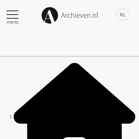
NL
menu