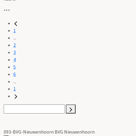
***
1
...
2
3
4
5
6
...
1
093-BVG-Nieuwenhoorn BVG Nieuwenhoorn