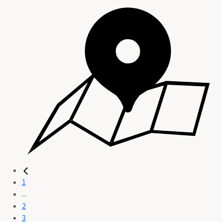
1
...
2
3