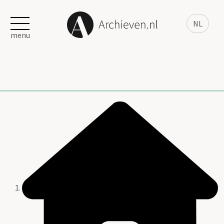
NL
menu