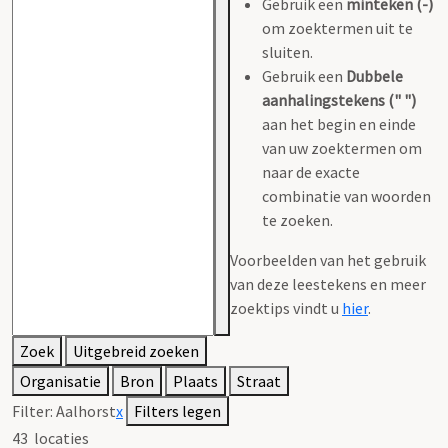
Gebruik een
minteken (-)
om zoektermen uit te
sluiten.
Gebruik een
Dubbele
aanhalingstekens (" ")
aan het begin en einde
van uw zoektermen om
naar de exacte
combinatie van woorden
te zoeken.
Voorbeelden van het gebruik
van deze leestekens en meer
zoektips vindt u
hier
.
Zoek
Uitgebreid zoeken
Organisatie
Bron
Plaats
Straat
Filter:
Aalhorst
x
Filters legen
43
locaties