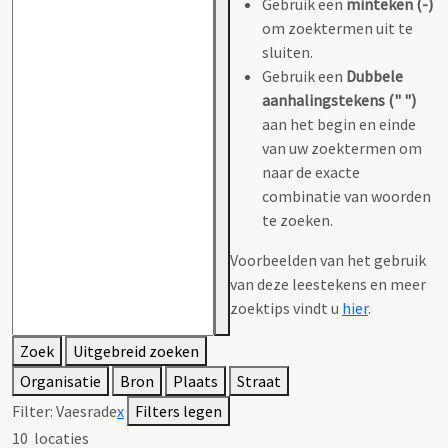
Gebruik een
minteken (-)
om zoektermen uit te
sluiten.
Gebruik een
Dubbele
aanhalingstekens (" ")
aan het begin en einde
van uw zoektermen om
naar de exacte
combinatie van woorden
te zoeken.
Voorbeelden van het gebruik
van deze leestekens en meer
zoektips vindt u
hier
.
Zoek
Uitgebreid zoeken
Organisatie
Bron
Plaats
Straat
Filter:
Vaesrade
x
Filters legen
10
locaties