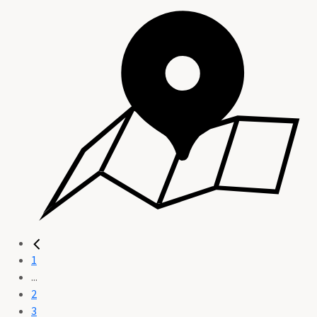
1
...
2
3