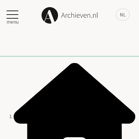
NL
menu