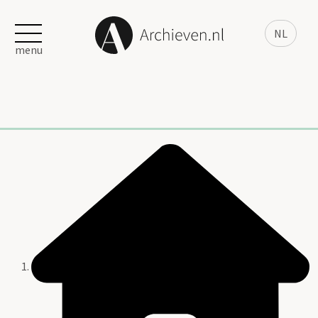
NL
menu