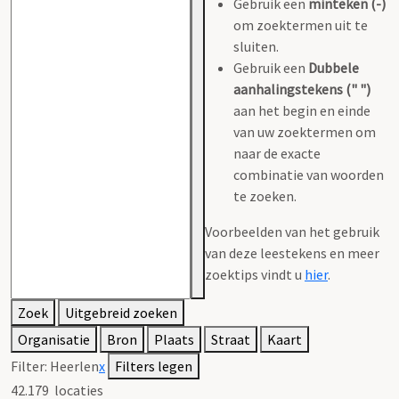
Gebruik een
minteken (-)
om zoektermen uit te
sluiten.
Gebruik een
Dubbele
aanhalingstekens (" ")
aan het begin en einde
van uw zoektermen om
naar de exacte
combinatie van woorden
te zoeken.
Voorbeelden van het gebruik
van deze leestekens en meer
zoektips vindt u
hier
.
Zoek
Uitgebreid zoeken
Organisatie
Bron
Plaats
Straat
Kaart
Filter:
Heerlen
x
Filters legen
42.179
locaties