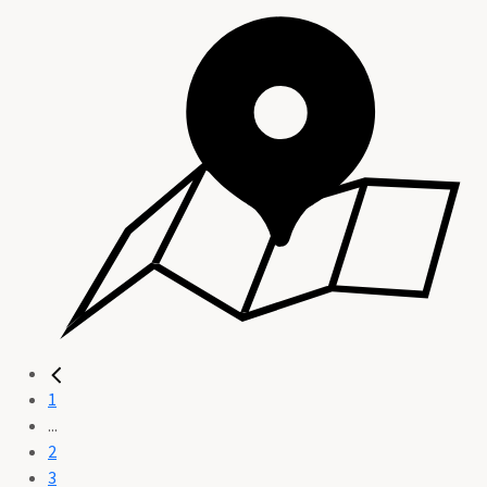
1
...
2
3