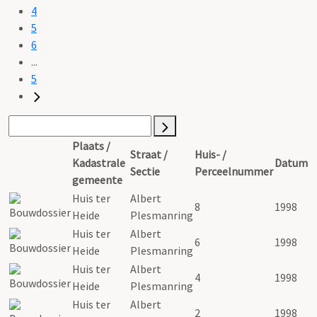
4
5
6
...
5
Plaats /
Straat /
Huis- /
Kadastrale
Datum
Sectie
Perceelnummer
gemeente
Huis ter
Albert
8
1998
Heide
Plesmanring
Huis ter
Albert
6
1998
Heide
Plesmanring
Huis ter
Albert
4
1998
Heide
Plesmanring
Huis ter
Albert
2
1998