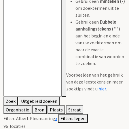
Gebruik een
minteken (-)
om zoektermen uit te
sluiten.
Gebruik een
Dubbele
aanhalingstekens (" ")
aan het begin en einde
van uw zoektermen om
naar de exacte
combinatie van woorden
te zoeken.
Voorbeelden van het gebruik
van deze leestekens en meer
zoektips vindt u
hier
.
Zoek
Uitgebreid zoeken
Organisatie
Bron
Plaats
Straat
Filter:
Albert Plesmanring
x
Filters legen
96
locaties