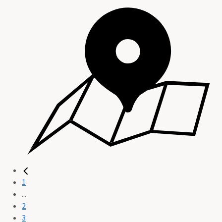
1
...
2
3