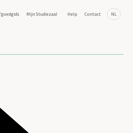
fgoedgids
Mijn Studiezaal
Help
Contact
NL