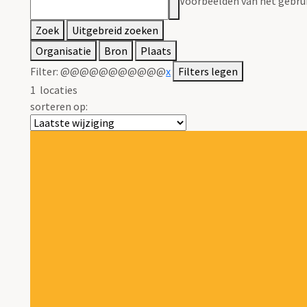
Voorbeelden van het gebrui
Zoek
Uitgebreid zoeken
Organisatie
Bron
Plaats
Filter:
@@@@@@@@@@@
x
Filters legen
1
locaties
sorteren op: