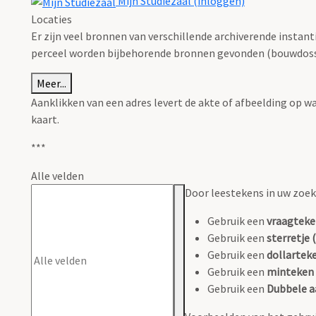
Mijn Studiezaal (inloggen)
Locaties
Er zijn veel bronnen van verschillende archiverende instan
perceel worden bijbehorende bronnen gevonden (bouwdossie
Meer...
Aanklikken van een adres levert de akte of afbeelding op w
kaart.
***
Alle velden
Door leestekens in uw zoeko
Gebruik een
vraagteke
Gebruik een
sterretje (
Gebruik een
dollarteke
Gebruik een
minteken 
Gebruik een
Dubbele a